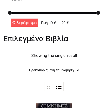
Φιλτράρισμα
Τιμή:
10 €
—
20 €
Ελάχιστη τιμή
Μέγιστη τιμή
Επιλεγμένα Βιβλία
Showing the single result
Προκαθορισμένη ταξινόμηση