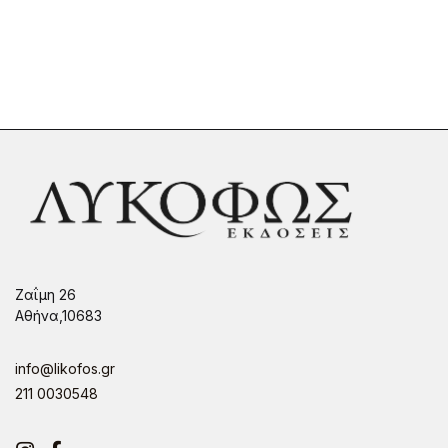
Ζαΐμη 26
Αθήνα,10683
info@likofos.gr
211 0030548