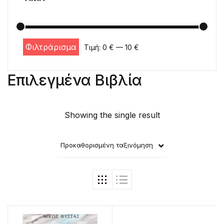
Φιλτράρισμα
Τιμή:
0 €
—
10 €
Ελάχιστη τιμή
Μέγιστη τιμή
Επιλεγμένα Βιβλία
Showing the single result
Προκαθορισμένη ταξινόμηση