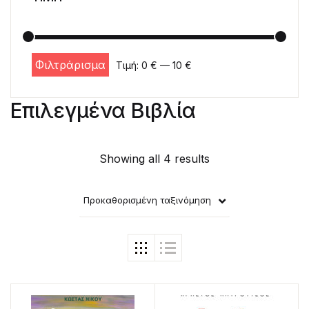
Φιλτράρισμα
Τιμή:
0 €
—
10 €
Ελάχιστη τιμή
Μέγιστη τιμή
Επιλεγμένα Βιβλία
Showing all 4 results
Προκαθορισμένη ταξινόμηση