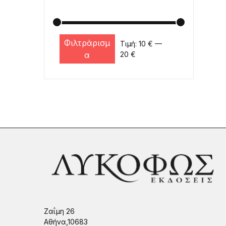
Φιλτράρισμ
Τιμή:
10 €
—
Ελάχιστη τιμή
Μέγιστη τιμή
α
20 €
Ζαΐμη 26
Αθήνα,10683