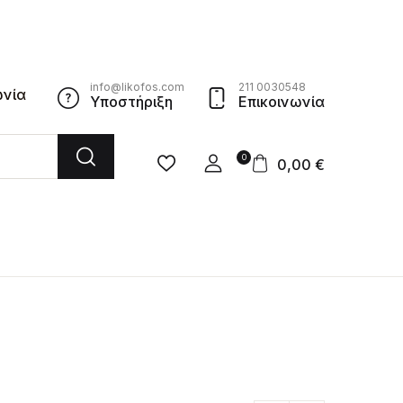
info@likofos.com
211 0030548
ωνία
Υποστήριξη
Επικοινωνία
0
0,00
€