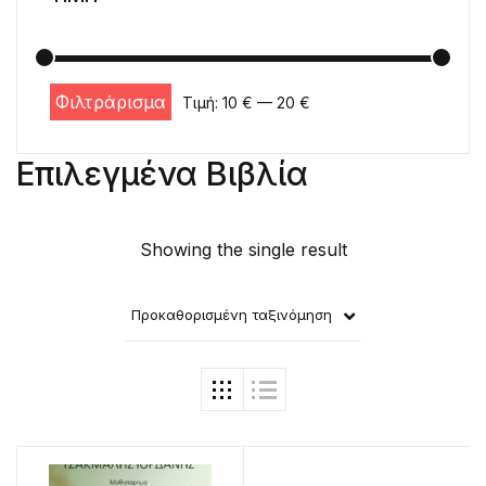
Φιλτράρισμα
Τιμή:
10 €
—
20 €
Ελάχιστη τιμή
Μέγιστη τιμή
Επιλεγμένα Βιβλία
Showing the single result
Προκαθορισμένη ταξινόμηση