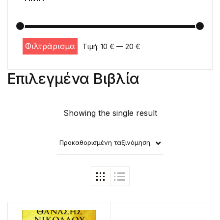
Φιλτράρισμα
Τιμή:
10 €
—
20 €
Ελάχιστη τιμή
Μέγιστη τιμή
Επιλεγμένα Βιβλία
Showing the single result
Προκαθορισμένη ταξινόμηση