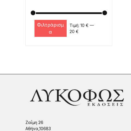
Φιλτράρισμ
Τιμή:
10 €
—
Ελάχιστη τιμή
Μέγιστη τιμή
α
20 €
Ζαΐμη 26
Αθήνα,10683