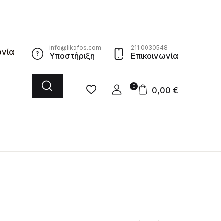
info@likofos.com
211 0030548
ωνία
Υποστήριξη
Επικοινωνία
0
0,00
€