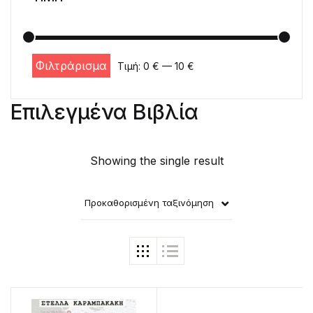
Φιλτράρισμα
Τιμή:
0 €
—
10 €
Ελάχιστη τιμή
Μέγιστη τιμή
Επιλεγμένα Βιβλία
Showing the single result
Προκαθορισμένη ταξινόμηση