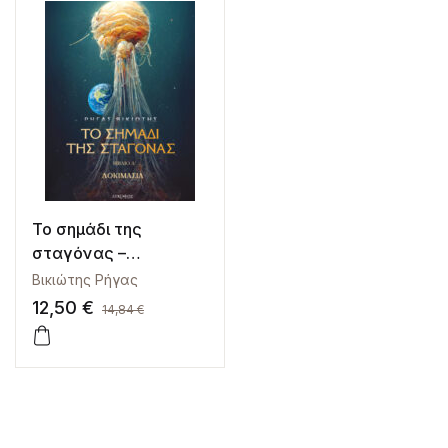
Το σημάδι της
σταγόνας –
Δοκιμασία
Βικιώτης Ρήγας
12,50
€
14,84
€