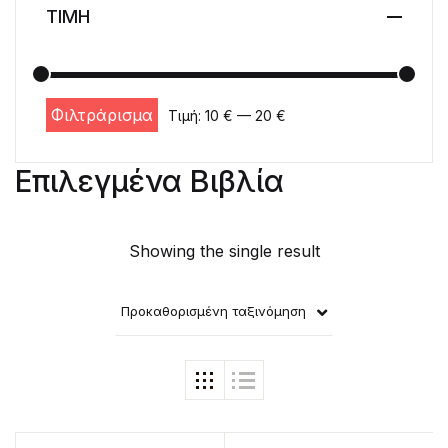
ΤΙΜΗ
Φιλτράρισμα
Τιμή:
10 €
—
20 €
Ελάχιστη τιμή
Μέγιστη τιμή
Επιλεγμένα Βιβλία
Showing the single result
Προκαθορισμένη ταξινόμηση