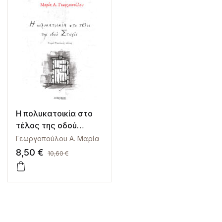
Η πολυκατοικία στο
τέλος της οδού
Στυγός
Γεωργοπούλου Α. Μαρία
8,50
€
10,60
€