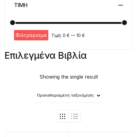
ΤΙΜΗ
Φιλτράρισμα
Τιμή:
0 €
—
10 €
Ελάχιστη τιμή
Μέγιστη τιμή
Επιλεγμένα Βιβλία
Showing the single result
Προκαθορισμένη ταξινόμηση