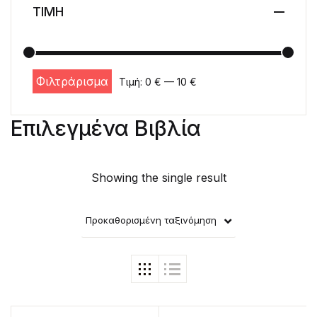
ΤΙΜΗ
Φιλτράρισμα
Τιμή:
0 €
—
10 €
Ελάχιστη τιμή
Μέγιστη τιμή
Επιλεγμένα Βιβλία
Showing the single result
Προκαθορισμένη ταξινόμηση