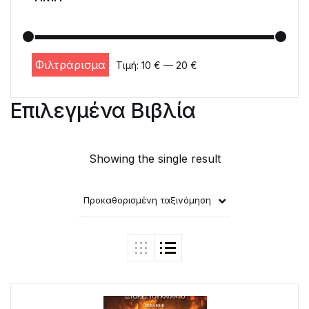
Φιλτράρισμα
Τιμή:
10 €
—
20 €
Ελάχιστη τιμή
Μέγιστη τιμή
Επιλεγμένα Βιβλία
Showing the single result
Προκαθορισμένη ταξινόμηση