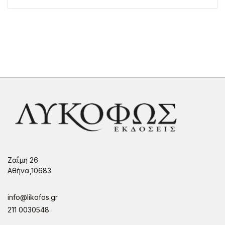
Ζαΐμη 26
Αθήνα,10683
info@likofos.gr
211 0030548