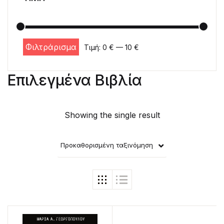
Φιλτράρισμα
Τιμή:
0 €
—
10 €
Ελάχιστη τιμή
Μέγιστη τιμή
Επιλεγμένα Βιβλία
Showing the single result
Προκαθορισμένη ταξινόμηση