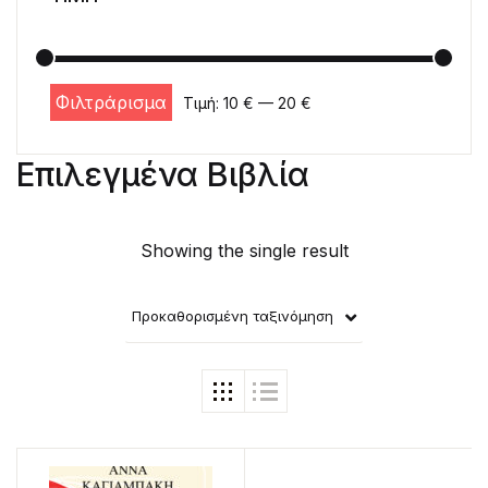
Φιλτράρισμα
Τιμή:
10 €
—
20 €
Ελάχιστη τιμή
Μέγιστη τιμή
Επιλεγμένα Βιβλία
Showing the single result
Προκαθορισμένη ταξινόμηση