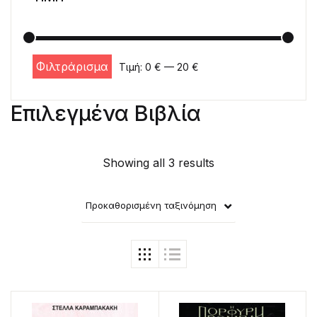
Φιλτράρισμα
Τιμή:
0 €
—
20 €
Ελάχιστη τιμή
Μέγιστη τιμή
Επιλεγμένα Βιβλία
Showing all 3 results
Προκαθορισμένη ταξινόμηση