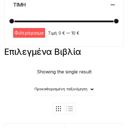
ΤΙΜΗ
Φιλτράρισμα
Τιμή:
0 €
—
10 €
Ελάχιστη τιμή
Μέγιστη τιμή
Επιλεγμένα Βιβλία
Showing the single result
Προκαθορισμένη ταξινόμηση