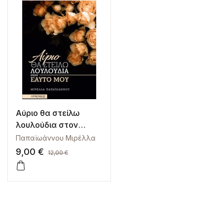
Αύριο θα στείλω
λουλούδια στον
εαυτό μου
Παπαϊωάννου Μιρέλλα
9,00
€
12,00
€