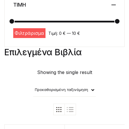
ΤΙΜΗ
Φιλτράρισμα
Τιμή:
0 €
—
10 €
Ελάχιστη τιμή
Μέγιστη τιμή
Επιλεγμένα Βιβλία
Showing the single result
Προκαθορισμένη ταξινόμηση