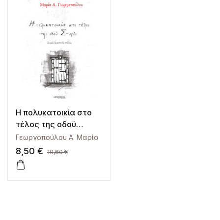
Η πολυκατοικία στο
τέλος της οδού
Στυγός
Γεωργοπούλου Α. Μαρία
8,50
€
10,60
€