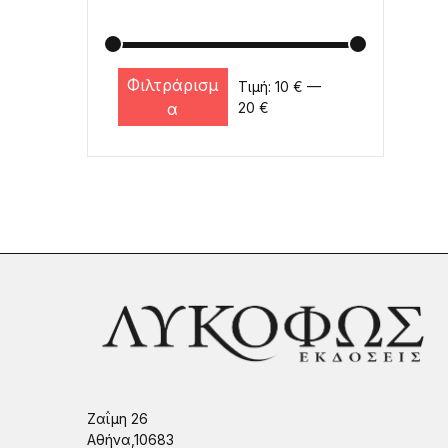
Φιλτράρισμ
Τιμή:
10 €
—
Ελάχιστη τιμή
Μέγιστη τιμή
α
20 €
Ζαΐμη 26
Αθήνα,10683