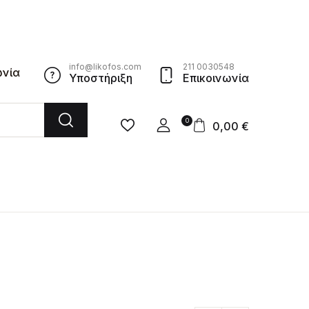
info@likofos.com
211 0030548
ωνία
Υποστήριξη
Επικοινωνία
0
0,00
€