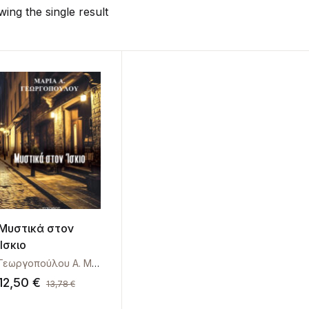
ing the single result
Μυστικά στον
Ίσκιο
Γεωργοπούλου Α. Μαρία
12,50
€
13,78
€