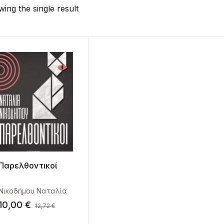
ing the single result
Παρελθοντικοί
Νικοδήμου Ναταλία
10,00
€
12,72
€