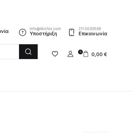
info@likofos.com
211 0030548
ωνία
Υποστήριξη
Επικοινωνία
0
0,00
€