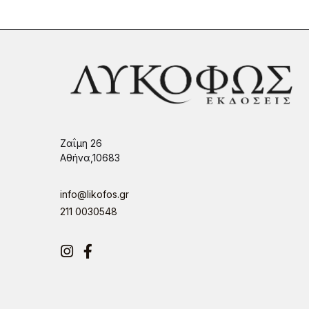
Ζαΐμη 26
Αθήνα,10683
info@likofos.gr
211 0030548
Instagram
Facebook