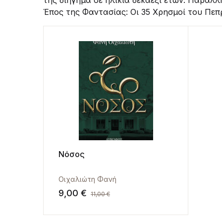
της διήγημα σε ηλικία δεκαέξι ετών. Παράλ
Έπος της Φαντασίας: Οι 35 Χρησμοί του Πεπ
Νόσος
Οιχαλιώτη Φανή
9,00
€
11,00
€