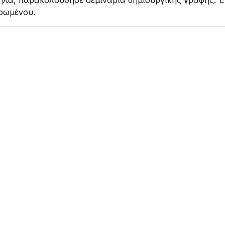
ληλα, παρακολούθησε σεμινάρια δημιουργικής γραφής. Έ
ρωμένου.