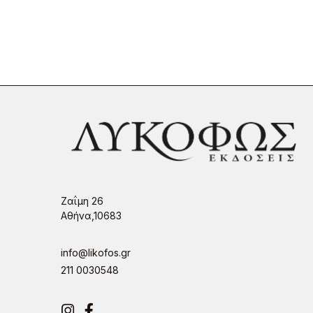
Ζαΐμη 26
Αθήνα,10683
info@likofos.gr
211 0030548
Instagram
Facebook