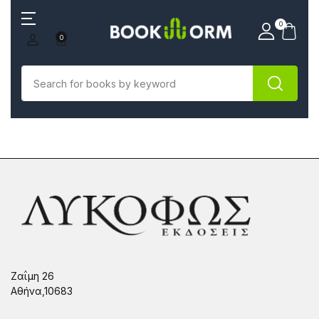
0
0
Ζαΐμη 26
Αθήνα,10683