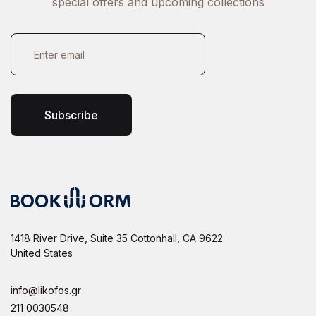
special offers and upcoming collections
E
m
a
i
l
*
Subscribe
1418 River Drive, Suite 35 Cottonhall, CA 9622
United States
info@likofos.gr
211 0030548