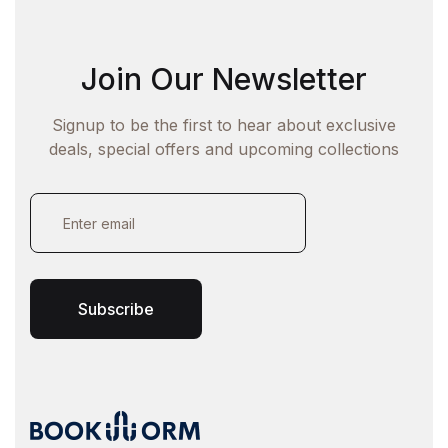
Join Our Newsletter
Signup to be the first to hear about exclusive
deals, special offers and upcoming collections
E
m
a
i
l
*
Subscribe