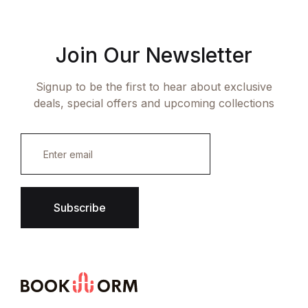
Join Our Newsletter
Signup to be the first to hear about exclusive
deals, special offers and upcoming collections
E
m
a
i
l
*
Subscribe