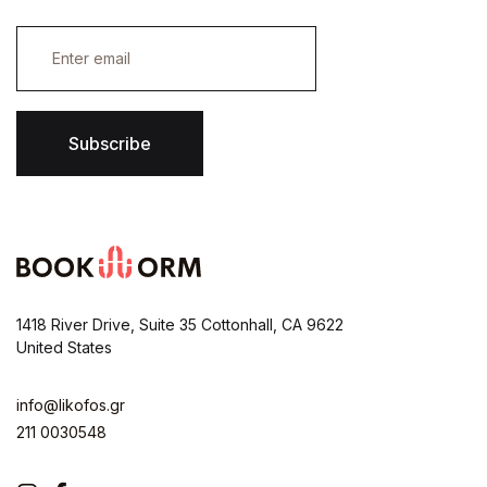
E
m
a
i
l
*
Subscribe
1418 River Drive, Suite 35 Cottonhall, CA 9622
United States
info@likofos.gr
211 0030548