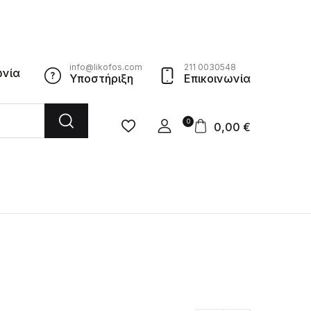
info@likofos.com
211 0030548
ωνία
Υποστήριξη
Επικοινωνία
0
0,00
€