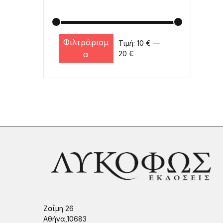
Φιλτράρισμ
Τιμή:
10 €
—
Ελάχιστη τιμή
Μέγιστη τιμή
α
20 €
Ζαΐμη 26
Αθήνα,10683