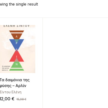
ing the single result
Τα δαιμόνια της
φύσης – Αρλίν
Σίντου Ελένη
12,00
€
15,98
€