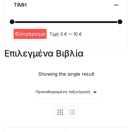
ΤΙΜΗ
Φιλτράρισμα
Τιμή:
0 €
—
10 €
Ελάχιστη τιμή
Μέγιστη τιμή
Επιλεγμένα Βιβλία
Showing the single result
Προκαθορισμένη ταξινόμηση