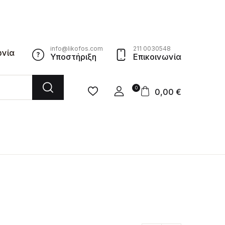
info@likofos.com
211 0030548
ωνία
Υποστήριξη
Επικοινωνία
0
0,00
€