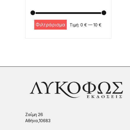
Φιλτράρισμα
Τιμή:
0 €
—
10 €
Ελάχιστη τιμή
Μέγιστη τιμή
Ζαΐμη 26
Αθήνα,10683