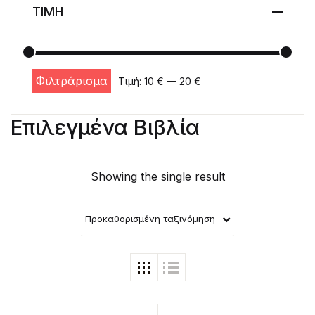
ΤΙΜΗ
Φιλτράρισμα
Τιμή:
10 €
—
20 €
Ελάχιστη τιμή
Μέγιστη τιμή
Επιλεγμένα Βιβλία
Showing the single result
Προκαθορισμένη ταξινόμηση