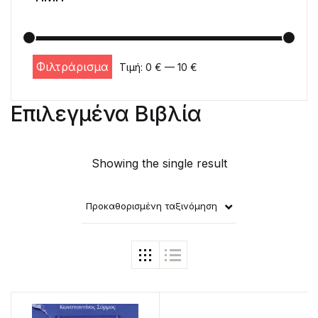
Φιλτράρισμα
Τιμή:
0 €
—
10 €
Ελάχιστη τιμή
Μέγιστη τιμή
Επιλεγμένα Βιβλία
Showing the single result
Προκαθορισμένη ταξινόμηση