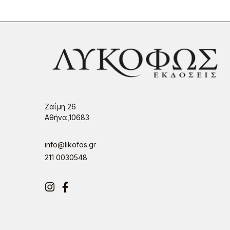
Ζαΐμη 26
Αθήνα,10683
info@likofos.gr
211 0030548
Instagram
Facebook