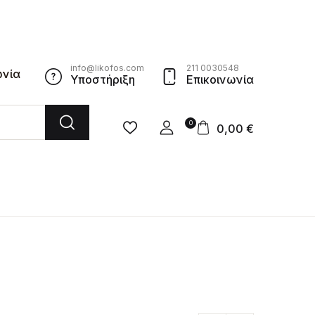
info@likofos.com
211 0030548
ωνία
Υποστήριξη
Επικοινωνία
0
0,00
€