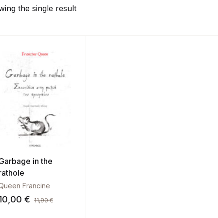
ing the single result
Garbage in the
rathole
Queen Francine
10,00
€
11,90
€