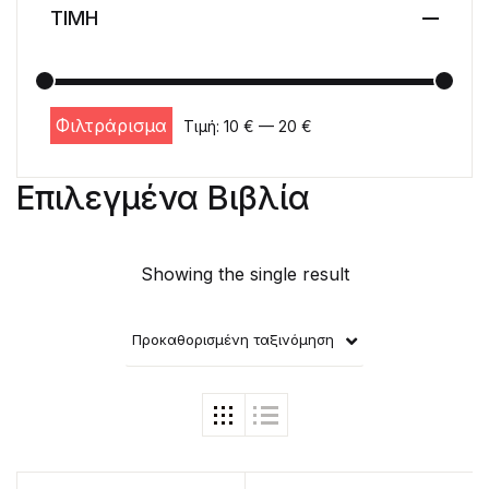
ΤΙΜΗ
Φιλτράρισμα
Τιμή:
10 €
—
20 €
Ελάχιστη τιμή
Μέγιστη τιμή
Επιλεγμένα Βιβλία
Showing the single result
Προκαθορισμένη ταξινόμηση