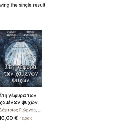
ing the single result
Στη γέφυρα των
χαμένων ψυχών
Δάμτσιος Γιώργος
,
Δημητριάδης Μάριος
10,00
€
13,00
€