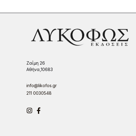
Ζαΐμη 26
Αθήνα,10683
info@likofos.gr
211 0030548
Instagram
Facebook