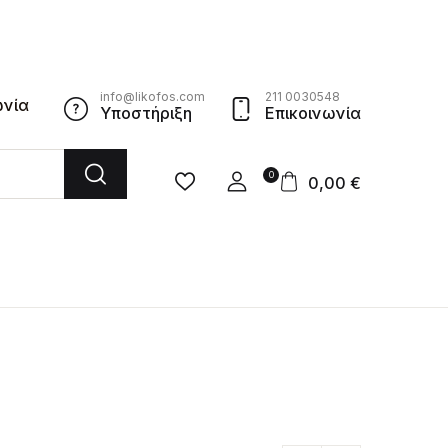
info@likofos.com
211 0030548
ωνία
Υποστήριξη
Επικοινωνία
0
0,00
€