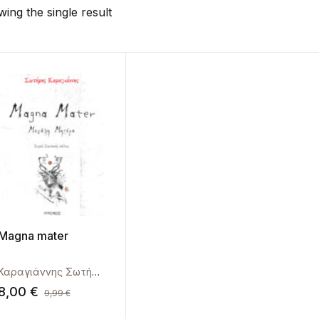
ing the single result
Magna mater
Καραγιάννης Σωτήρης
8,00
€
9,99
€