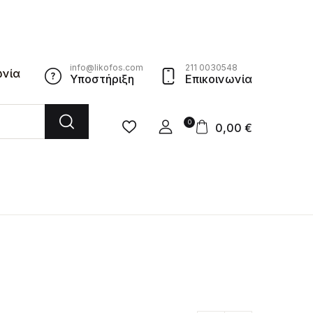
info@likofos.com
211 0030548
ωνία
Υποστήριξη
Επικοινωνία
0
0,00
€