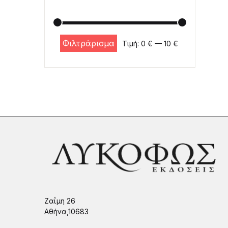
Φιλτράρισμα
Τιμή:
0 €
—
10 €
Ελάχιστη τιμή
Μέγιστη τιμή
Ζαΐμη 26
Αθήνα,10683