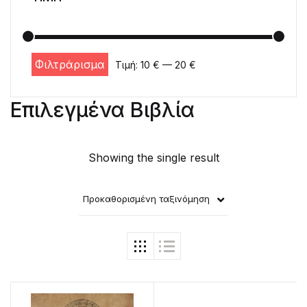
Φιλτράρισμα
Τιμή:
10 €
—
20 €
Ελάχιστη τιμή
Μέγιστη τιμή
Επιλεγμένα Βιβλία
Showing the single result
Προκαθορισμένη ταξινόμηση