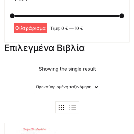
Φιλτράρισμα
Τιμή:
0 €
—
10 €
Ελάχιστη τιμή
Μέγιστη τιμή
Επιλεγμένα Βιβλία
Showing the single result
Προκαθορισμένη ταξινόμηση