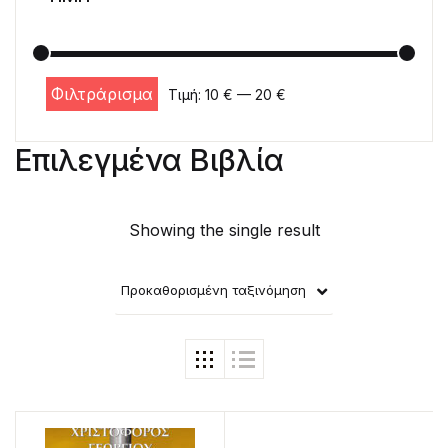
Φιλτράρισμα
Τιμή:
10 €
—
20 €
Ελάχιστη τιμή
Μέγιστη τιμή
Επιλεγμένα Βιβλία
Showing the single result
Προκαθορισμένη ταξινόμηση