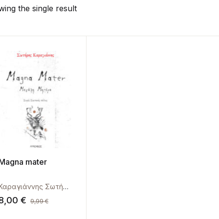
ing the single result
Magna mater
Καραγιάννης Σωτήρης
8,00
€
9,99
€