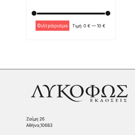
Φιλτράρισμα
Τιμή:
0 €
—
10 €
Ελάχιστη τιμή
Μέγιστη τιμή
Ζαΐμη 26
Αθήνα,10683