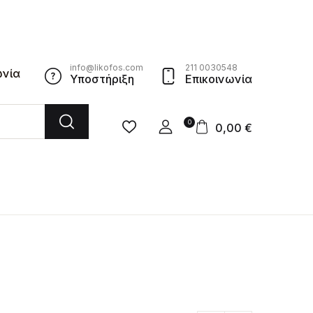
info@likofos.com
211 0030548
ωνία
Υποστήριξη
Επικοινωνία
0
0,00
€