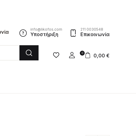
info@likofos.com
211 0030548
ωνία
Υποστήριξη
Επικοινωνία
0
0,00
€