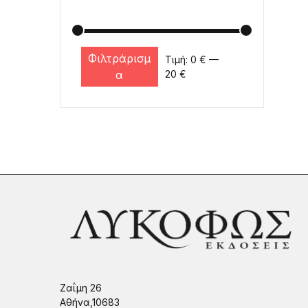
Φιλτράρισμ
Τιμή:
0 €
—
Ελάχιστη τιμή
Μέγιστη τιμή
α
20 €
Ζαΐμη 26
Αθήνα,10683