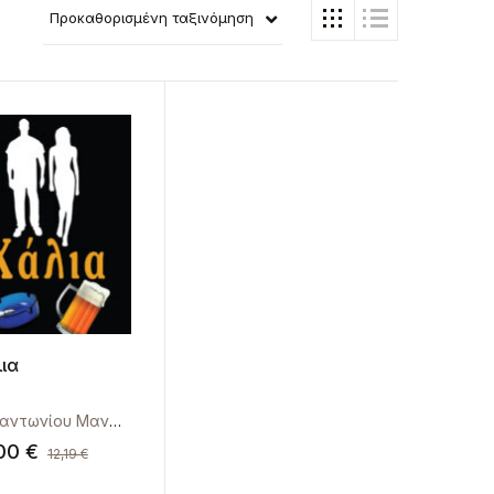
Προκαθορισμένη ταξινόμηση
ια
Παπαντωνίου Μανώλης
,00
€
12,19
€