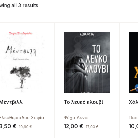
ing all 3 results
Μέντβιλλ
Το λευκό κλουβί
Χάλ
Ελευθεριάδου Σοφία
Ψύχα Λένα
8,50
€
12,00
€
10
10,60
€
17,00
€