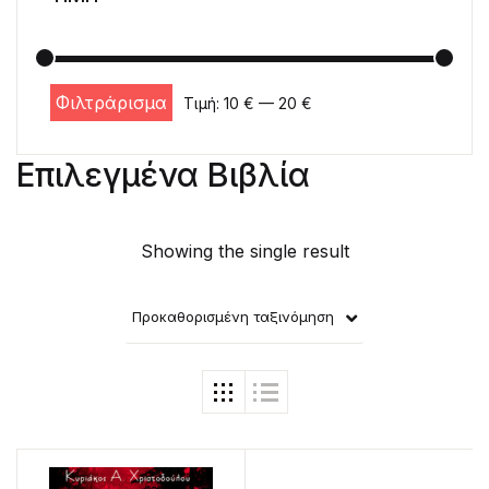
Φιλτράρισμα
Τιμή:
10 €
—
20 €
Ελάχιστη τιμή
Μέγιστη τιμή
Επιλεγμένα Βιβλία
Showing the single result
Προκαθορισμένη ταξινόμηση