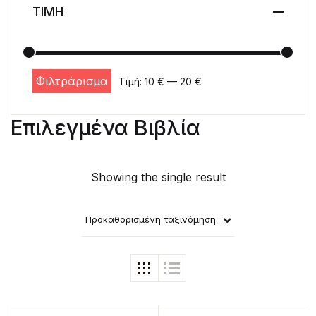
ΤΙΜΗ
Φιλτράρισμα
Τιμή:
10 €
—
20 €
Ελάχιστη τιμή
Μέγιστη τιμή
Επιλεγμένα Βιβλία
Showing the single result
Προκαθορισμένη ταξινόμηση