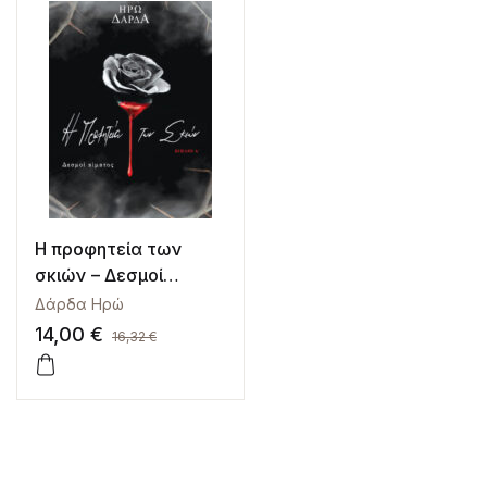
Η προφητεία των
σκιών – Δεσμοί
αίματος
Δάρδα Ηρώ
14,00
€
16,32
€