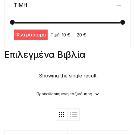
ΤΙΜΗ
Φιλτράρισμα
Τιμή:
10 €
—
20 €
Ελάχιστη τιμή
Μέγιστη τιμή
Επιλεγμένα Βιβλία
Showing the single result
Προκαθορισμένη ταξινόμηση