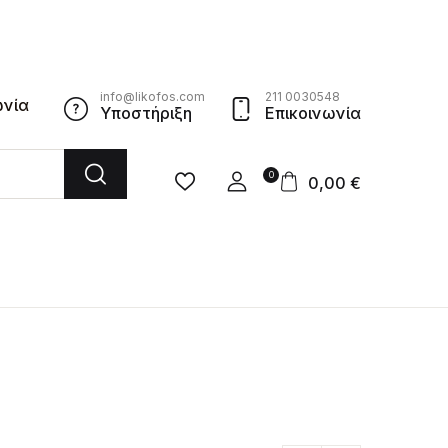
info@likofos.com
211 0030548
ωνία
Υποστήριξη
Επικοινωνία
0
0,00
€