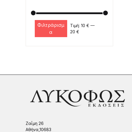
Φιλτράρισμ
Τιμή:
10 €
—
Ελάχιστη τιμή
Μέγιστη τιμή
α
20 €
Ζαΐμη 26
Αθήνα,10683