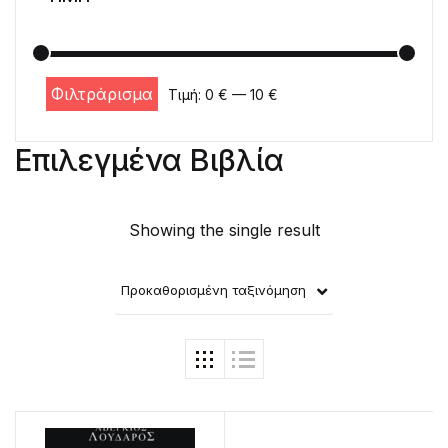
Φιλτράρισμα
Τιμή:
0 €
—
10 €
Ελάχιστη τιμή
Μέγιστη τιμή
Επιλεγμένα Βιβλία
Showing the single result
Προκαθορισμένη ταξινόμηση