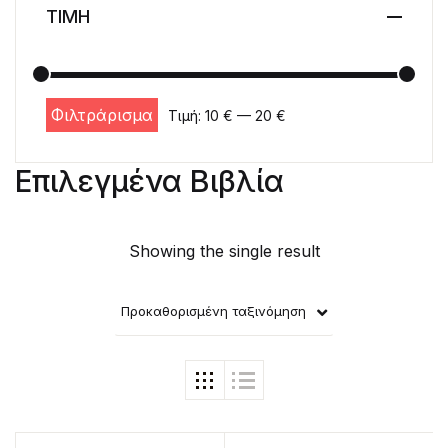
ΤΙΜΗ
Φιλτράρισμα
Τιμή:
10 €
—
20 €
Ελάχιστη τιμή
Μέγιστη τιμή
Επιλεγμένα Βιβλία
Showing the single result
Προκαθορισμένη ταξινόμηση