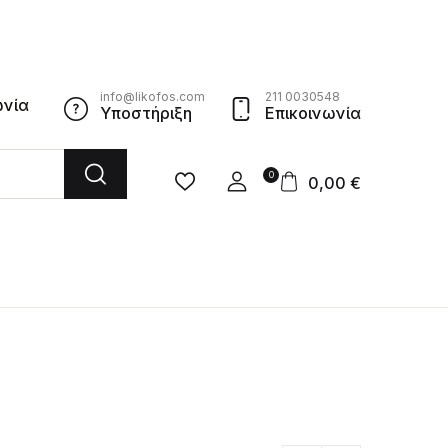
info@likofos.com
211 0030548
ωνία
Υποστήριξη
Επικοινωνία
0
0,00
€