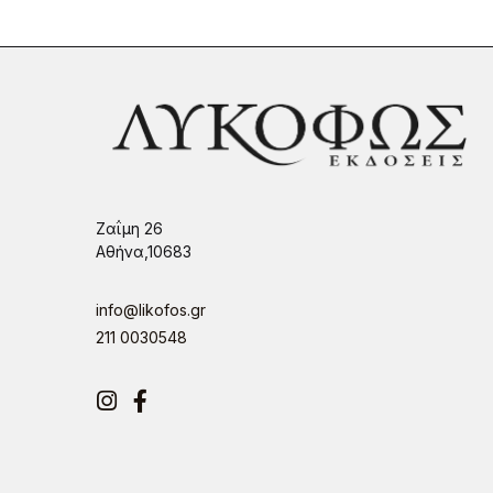
Ζαΐμη 26
Αθήνα,10683
info@likofos.gr
211 0030548
Instagram
Facebook