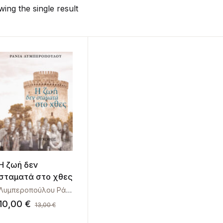
ing the single result
Η ζωή δεν
σταματά στο χθες
Λυμπεροπούλου Ράνια
10,00
€
13,00
€