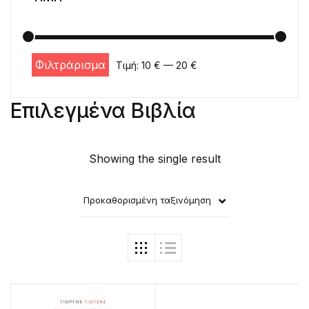
Φιλτράρισμα
Τιμή:
10 €
—
20 €
Ελάχιστη τιμή
Μέγιστη τιμή
Επιλεγμένα Βιβλία
Showing the single result
Προκαθορισμένη ταξινόμηση