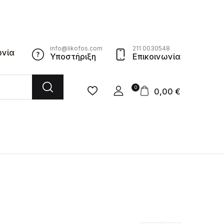
info@likofos.com
211 0030548
ωνία
Υποστήριξη
Επικοινωνία
0
0,00
€