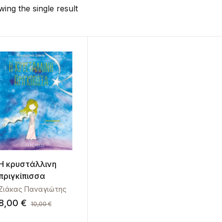
ing the single result
Η κρυστάλλινη
πριγκίπισσα
Ζιάκας Παναγιώτης
8,00
€
10,00
€