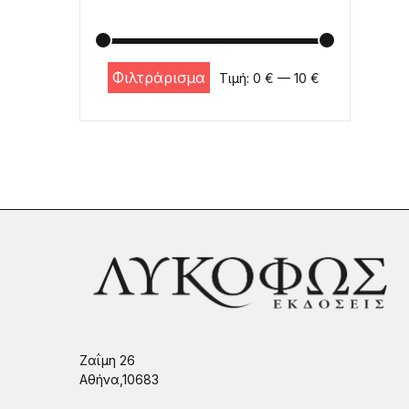
Φιλτράρισμα
Τιμή:
0 €
—
10 €
Ελάχιστη τιμή
Μέγιστη τιμή
Ζαΐμη 26
Αθήνα,10683