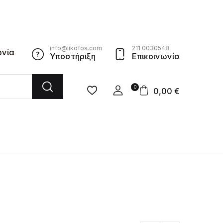
info@likofos.com
211 0030548
ωνία
Υποστήριξη
Επικοινωνία
0
0,00
€