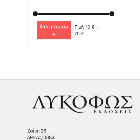
Φιλτράρισμ
Τιμή:
10 €
—
Ελάχιστη τιμή
Μέγιστη τιμή
α
20 €
Ζαΐμη 26
Αθήνα,10683