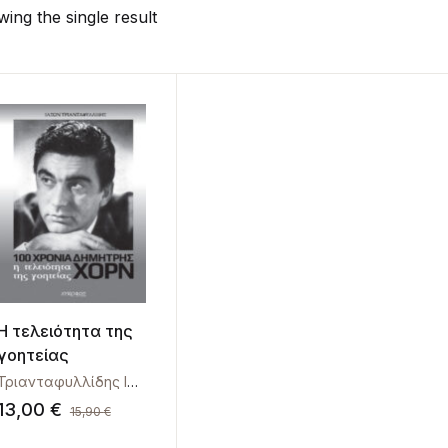
ing the single result
Η τελειότητα της
γοητείας
Τριανταφυλλίδης Ιάσωνας
13,00
€
15,90
€