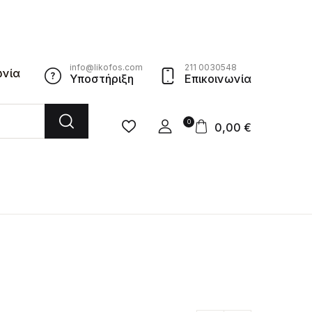
info@likofos.com
211 0030548
ωνία
Υποστήριξη
Επικοινωνία
0
0,00
€