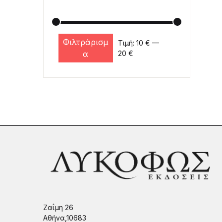
Φιλτράρισμ
Τιμή:
10 €
—
Ελάχιστη τιμή
Μέγιστη τιμή
α
20 €
Ζαΐμη 26
Αθήνα,10683