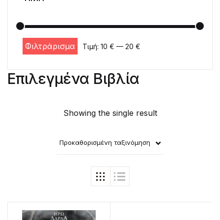
Φιλτράρισμα
Τιμή:
10 €
—
20 €
Ελάχιστη τιμή
Μέγιστη τιμή
Επιλεγμένα Βιβλία
Showing the single result
Προκαθορισμένη ταξινόμηση