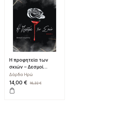
Η προφητεία των
σκιών – Δεσμοί
αίματος
Δάρδα Ηρώ
14,00
€
16,32
€