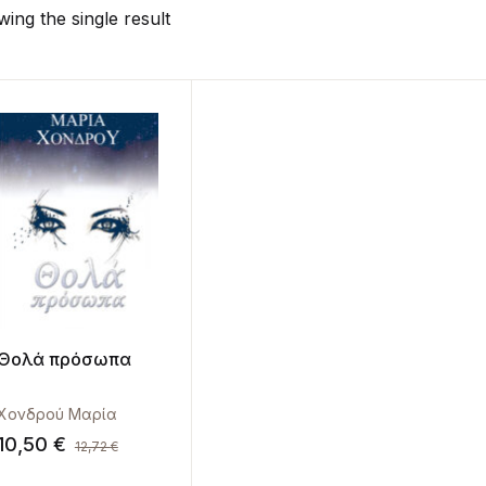
ing the single result
Θολά πρόσωπα
Χονδρού Μαρία
10,50
€
12,72
€