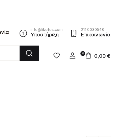
info@likofos.com
211 0030548
ωνία
Υποστήριξη
Επικοινωνία
0
0,00
€