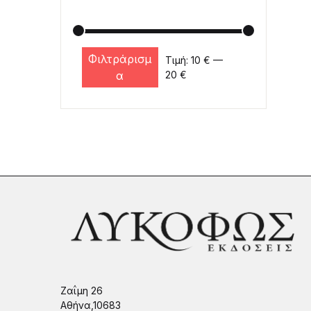
Φιλτράρισμ
Τιμή:
10 €
—
Ελάχιστη τιμή
Μέγιστη τιμή
α
20 €
Ζαΐμη 26
Αθήνα,10683